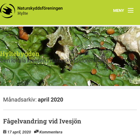
MENY
Hem
Program
Hyltebygden
Om Hylte kretsen
Den lokala kretsen i Naturskyddsföreningen
Skog
Fräsch på riktigt
Månadsarkiv:
april 2020
Bra Miljöval Textil
Bra miljöval mat
Fågelvandring vid Ivesjön
Miljörätt vatten
17 april, 2020
Kommentera