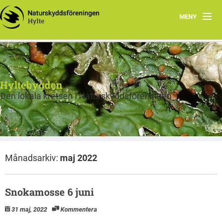
MENY
Hem
Program
Hyltebygden
Om Hylte kretsen
Den lokala kretsen i Naturskyddsföreningen
Skog
Fräsch på riktigt
Månadsarkiv:
maj 2022
Bra Miljöval Textil
Bra miljöval mat
Snokamosse 6 juni
Miljörätt vatten
31 maj, 2022
Kommentera