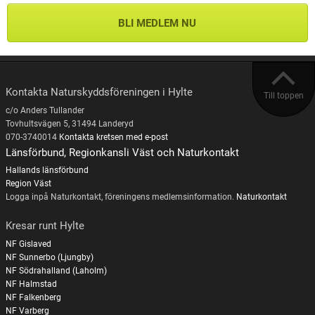
BLI MEDLEM NU
Kontakta Naturskyddsföreningen i Hylte
Till toppen
c/o Anders Tullander
Tovhultsvägen 5, 31494 Landeryd
070-3740014
Kontakta kretsen med e-post
Länsförbund, Regionkansli Väst och Naturkontakt
Hallands länsförbund
Region Väst
Logga inpå Naturkontakt, föreningens medlemsinformation.
Naturkontakt
Kresar runt Hylte
NF Gislaved
NF Sunnerbo (Ljungby)
NF Södrahalland (Laholm)
NF Halmstad
NF Falkenberg
NF Varberg