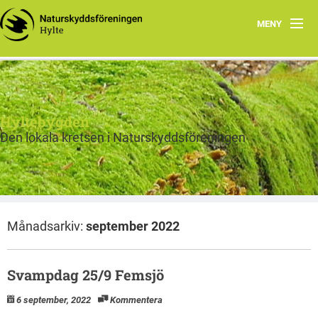
MENY
Hem
Program
Hyltebygden
Om Hylte kretsen
Den lokala kretsen i Naturskyddsföreningen
Skog
Fräsch på riktigt
Månadsarkiv:
september 2022
Bra Miljöval Textil
Bra miljöval mat
Svampdag 25/9 Femsjö
Miljörätt vatten
6 september, 2022
Kommentera