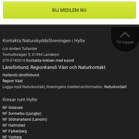
BLI MEDLEM NU
Kontakta Naturskyddsföreningen i Hylte
Till toppen
c/o Anders Tullander
Tovhultsvägen 5, 31494 Landeryd
070-3740014
Kontakta kretsen med e-post
Länsförbund, Regionkansli Väst och Naturkontakt
Hallands länsförbund
Region Väst
Logga inpå Naturkontakt, föreningens medlemsinformation.
Naturkontakt
Kresar runt Hylte
NF Gislaved
NF Sunnerbo (Ljungby)
NF Södrahalland (Laholm)
NF Halmstad
NF Falkenberg
NF Varberg