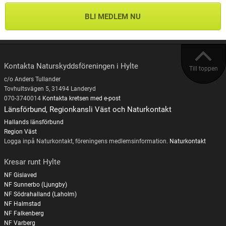
BLI MEDLEM NU
Kontakta Naturskyddsföreningen i Hylte
Till toppen
c/o Anders Tullander
Tovhultsvägen 5, 31494 Landeryd
070-3740014
Kontakta kretsen med e-post
Länsförbund, Regionkansli Väst och Naturkontakt
Hallands länsförbund
Region Väst
Logga inpå Naturkontakt, föreningens medlemsinformation.
Naturkontakt
Kresar runt Hylte
NF Gislaved
NF Sunnerbo (Ljungby)
NF Södrahalland (Laholm)
NF Halmstad
NF Falkenberg
NF Varberg