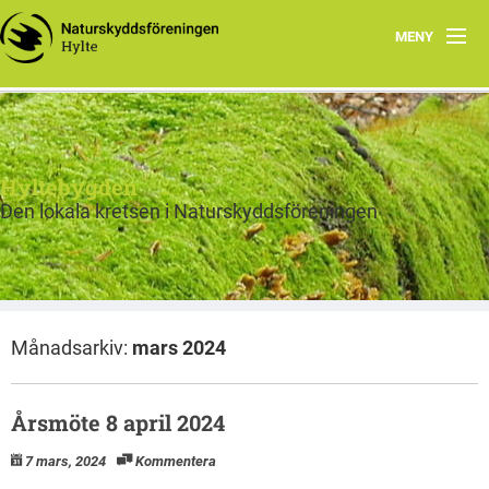
MENY
Hem
Program
Hyltebygden
Om Hylte kretsen
Den lokala kretsen i Naturskyddsföreningen
Skog
Fräsch på riktigt
Månadsarkiv:
mars 2024
Bra Miljöval Textil
Bra miljöval mat
Årsmöte 8 april 2024
Miljörätt vatten
7 mars, 2024
Kommentera