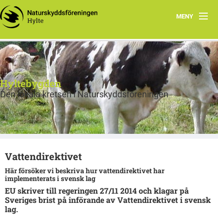
MENY
Hem
Program
Hyltebygden
Om Hylte kretsen
Den lokala kretsen i Naturskyddsföreningen
Skog
Fräsch på riktigt
Vattendirektivet
Bra Miljöval Textil
Här försöker vi beskriva hur vattendirektivet har
implementerats i svensk lag
Bra miljöval mat
EU skriver till regeringen 27/11 2014 och klagar på
Sveriges brist på införande av Vattendirektivet i svensk
Miljörätt vatten
lag.