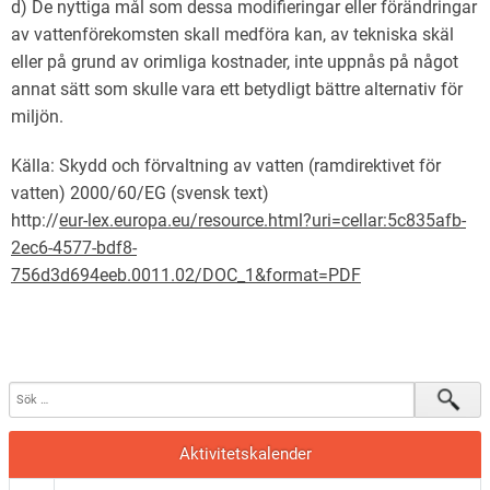
d) De nyttiga mål som dessa modifieringar eller förändringar
av vattenförekomsten skall medföra kan, av tekniska skäl
eller på grund av orimliga kostnader, inte uppnås på något
annat sätt som skulle vara ett betydligt bättre alternativ för
miljön.
Källa: Skydd och förvaltning av vatten (ramdirektivet för
vatten) 2000/60/EG (svensk text)
http://
eur-lex.europa.eu/resource.html?uri=cellar:5c835afb-
2ec6-4577-bdf8-
756d3d694eeb.0011.02/DOC_1&format=PDF
Aktivitetskalender