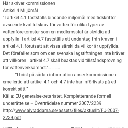
Här skriver kommissionen
Artikel 4 Miljömål
”I artikel 4.1 fastställs bindande miljömål med tidskrifter
avseende kvalitetskrav för vatten för olika typer av
vattenförekomster som en medlemsstat är skyldig att
uppfylla. I artikel 4.7 fastställs ett undantag från kraven i
artikel 4.1, förutsatt att vissa särskilda villkor är uppfyllda.
Det förefaller som om den svenska lagstiftningen inte kräver
att villkoren i artikel 4.7 skall beaktas vid tillståndsprövning
för vattenverksamhet.”………..
…………”I brist på sådan information anser kommissionen
emellertid att artikel 4.1 och 4.7 inte har införlivats på ett
korrekt sätt.”
Källa: EU generalsekretariatet, Kompletterande formell
underrättelse – Överträdelse nummer 2007/2239
http://
www.alvraddarna.se/assets/files/aktuellt/FU-2007-
2239.pdf