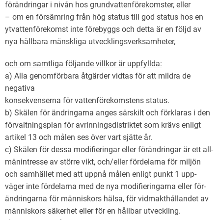
förändringar i nivån hos grundvattenförekomster, eller
– om en försämring från hög status till god status hos en
ytvattenförekomst inte förebyggs och detta är en följd av
nya hållbara mänskliga utvecklingsverksamheter,
och om samtliga följande villkor är uppfyllda:
a) Alla genomförbara åtgärder vidtas för att mildra de
negativa
konsekvenserna för vattenförekomstens status.
b) Skälen för ändringarna anges särskilt och förklaras i den
förvaltningsplan för avrinningsdistriktet som krävs enligt
artikel 13 och målen ses över vart sjätte år.
c) Skälen för dessa modifieringar eller förändringar är ett all-
mänintresse av större vikt, och/eller fördelarna för miljön
och samhället med att uppnå målen enligt punkt 1 upp-
väger inte fördelarna med de nya modifieringarna eller för-
ändringarna för människors hälsa, för vidmakthållandet av
människors säkerhet eller för en hållbar utveckling.