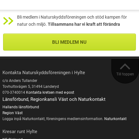
Bli medlem i Naturskyddsföreningen och stöd kampen för
natur och miljö.
Tillsammans har vi kraft att förändra
BLI MEDLEM NU
Kontakta Naturskyddsföreningen i Hylte
Till toppen
c/o Anders Tullander
Tovhultsvägen 5, 31494 Landeryd
070-3740014
Kontakta kretsen med e-post
Länsförbund, Regionkansli Väst och Naturkontakt
Hallands länsförbund
Region Väst
Logga inpå Naturkontakt, föreningens medlemsinformation.
Naturkontakt
Kresar runt Hylte