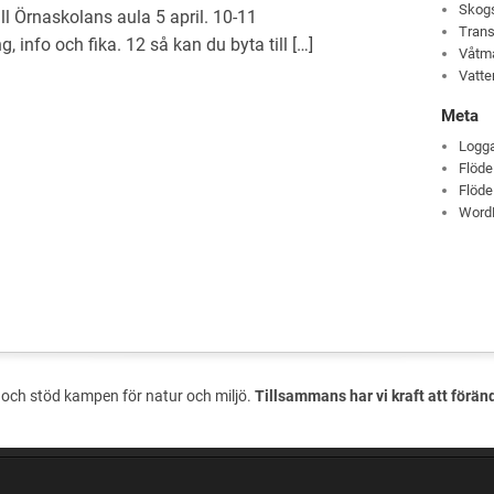
Skog
ll Örnaskolans aula 5 april. 10-11
Trans
 info och fika. 12 så kan du byta till […]
Våtm
Vatte
Meta
Logga
Flöde
Flöde
Word
och stöd kampen för natur och miljö.
Tillsammans har vi kraft att förän