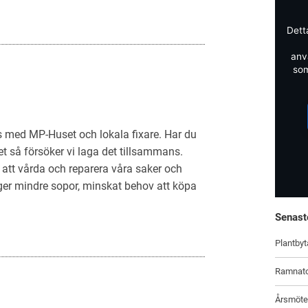
Dett
anv
som
s med MP-Huset och lokala fixare. Har du
t så försöker vi laga det tillsammans.
att vårda och reparera våra saker och
ger mindre sopor, minskat behov att köpa
Senast
Plantbyt
Ramnat
Årsmöte