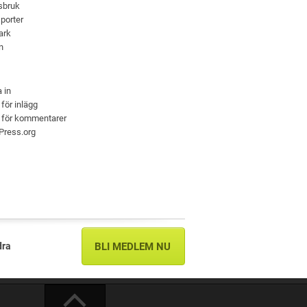
sbruk
porter
ark
n
 in
 för inlägg
 för kommentarer
Press.org
dra
BLI MEDLEM NU