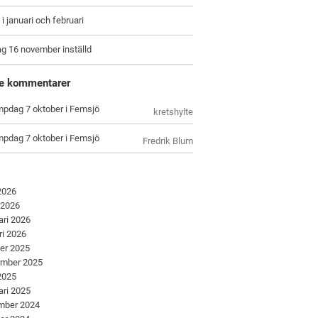
i januari och februari
g 16 november inställd
e kommentarer
pdag 7 oktober i Femsjö
kretshylte
pdag 7 oktober i Femsjö
Fredrik Blum
 2026
 2026
ari 2026
ri 2026
er 2025
ember 2025
 2025
ari 2025
mber 2024