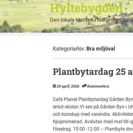
Hyltebygden
Den lokala kretsen i Naturskyddsf
Kategoriarkiv:
Bra miljöval
Plantbytardag 25 a
20 april, 2026
Kommentera
Café Planet Plantbytardag Gården Byn,
emot skolan Vi ses på Gården Byn i Unn
och kunskap med varandra. Aktivitete
tipspromenad. Avslutas med mat till s
föredrag. 10.00 -12.00 – Plantbyte drop