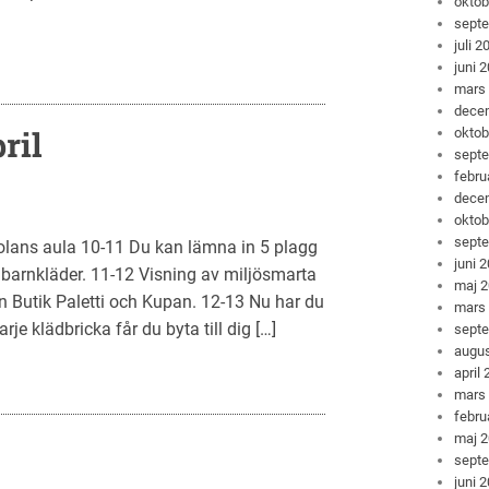
oktob
sept
juli 2
juni 
mars
dece
ril
oktob
sept
febru
dece
oktob
sept
lans aula 10-11 Du kan lämna in 5 plagg
juni 
 barnkläder. 11-12 Visning av miljösmarta
maj 
n Butik Paletti och Kupan. 12-13 Nu har du
mars
je klädbricka får du byta till dig […]
sept
augus
april
mars
febru
maj 
sept
juni 