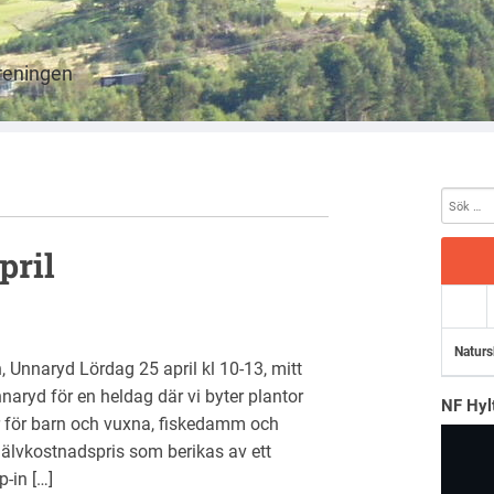
öreningen
pril
Naturs
 Unnaryd Lördag 25 april kl 10-13, mitt
aryd för en heldag där vi byter plantor
NF Hyl
r för barn och vuxna, fiskedamm och
jälvkostnadspris som berikas av ett
-in […]