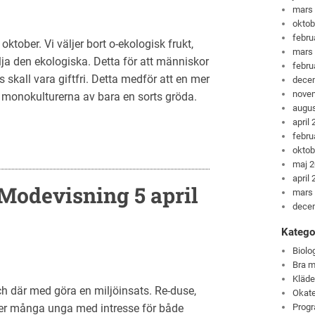
mars
oktob
febru
tober. Vi väljer bort o-ekologisk frukt,
mars
älja den ekologiska. Detta för att människor
febru
 skall vara giftfri. Detta medför att en mer
dece
nove
ra monokulturerna av bara en sorts gröda.
augus
april
febru
oktob
maj 
april
Modevisning 5 april
mars
dece
Katego
Biolo
Bra m
Kläde
och där med göra en miljöinsats. Re-duse,
Okate
ler många unga med intresse för både
Progr