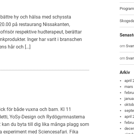
Program 
 bättre hy och hälsa med schyssta
Skogsda
-20.00 på restaurang Nissakanten,
ofrisör respektive hudterapeut, berättar
Senast
nkprodukter. Inger har varit i branschen
om
Svam
ns hår och […]
om
Svam
Arkiv
april
mars
febru
janua
oktob
kick för både vuxna och barn. Kl 11
sept
letti, YoSy-Design och Rydögymnasterna
april
febru
12 kan du byta till dig lika många plagg som
dece
a experiment med Sciencesafari. Fika