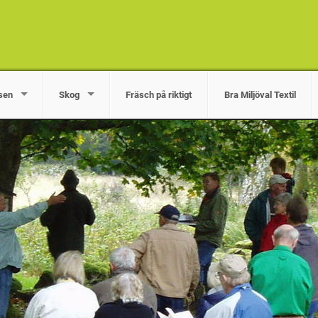
sen
Skog
Fräsch på riktigt
Bra Miljöval Textil