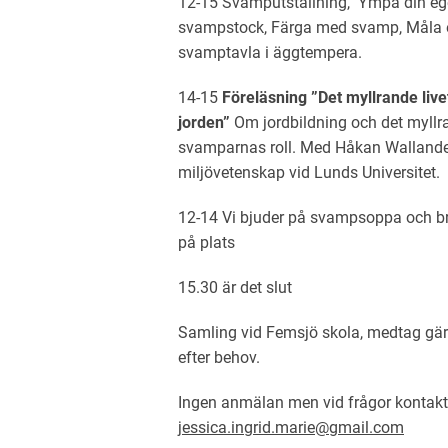
12-15 Svamputställning, Ympa din e
svampstock, Färga med svamp, Måla 
svamptavla i äggtempera.
14-15
Föreläsning ”Det myllrande livet
jorden”
Om jordbildning och det myllran
svamparnas roll. Med Håkan Wallander
miljövetenskap vid Lunds Universitet.
12-14 Vi bjuder på svampsoppa och br
på plats
15.30 är det slut
Samling vid Femsjö skola, medtag gä
efter behov.
Ingen anmälan men vid frågor kontak
jessica.ingrid.marie@gmail.com