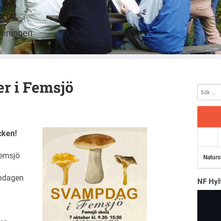
öreningen
r i Femsjö
cken!
Femsjö
Naturs
mpdagen
NF Hyl