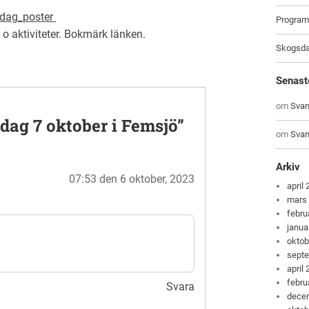
dag_poster
Program 
o aktiviteter
. Bokmärk
länken
.
Skogsda
Senast
om
Svam
ag 7 oktober i Femsjö
”
om
Svam
Arkiv
07:53 den 6 oktober, 2023
april
mars
febru
janua
oktob
sept
april
febru
Svara
dece