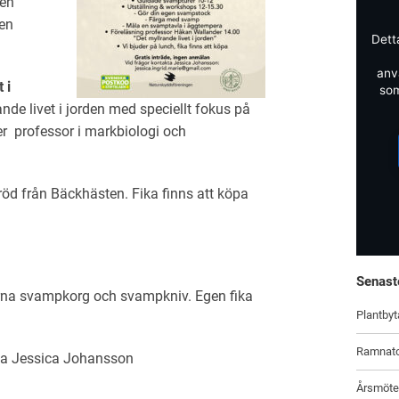
gen
en
Dett
anv
 i
som
de livet i jorden med speciellt fokus på
 professor i markbiologi och
öd från Bäckhästen. Fika finns att köpa
Senast
rna svampkorg och svampkniv. Egen fika
Plantbyt
Ramnat
ta Jessica Johansson
Årsmöte