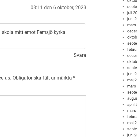
oktob
sept
08:11 den 6 oktober, 2023
juli 2
juni 
mars
dece
 skola mitt emot Femsjö kyrka.
oktob
sept
febru
Svara
dece
oktob
sept
juni 
ceras.
Obligatoriska fält är märkta
*
maj 
mars
sept
augus
april
mars
febru
maj 
sept
juni 