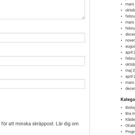
mars
oktob
febru
mars
febru
dece
nove
augus
april
febru
oktob
maj 
april
mars
dece
Katego
Biolo
Bra m
Kläde
för att minska skräppost.
Lär dig om
Okate
Progr