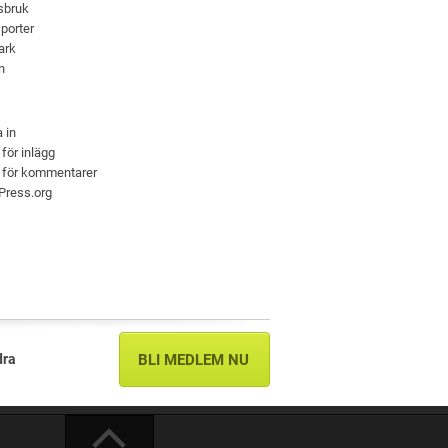
sbruk
porter
ark
n
 in
 för inlägg
 för kommentarer
Press.org
dra
BLI MEDLEM NU