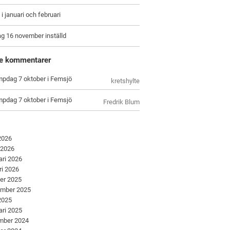
i januari och februari
g 16 november inställd
e kommentarer
pdag 7 oktober i Femsjö
kretshylte
pdag 7 oktober i Femsjö
Fredrik Blum
 2026
 2026
ari 2026
ri 2026
er 2025
ember 2025
 2025
ari 2025
mber 2024