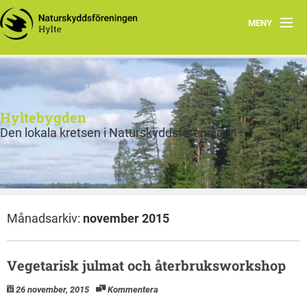
MENY
Hem
Program
Hyltebygden
Om Hylte kretsen
Den lokala kretsen i Naturskyddsföreningen
Skog
Fräsch på riktigt
Månadsarkiv:
november 2015
Bra Miljöval Textil
Bra miljöval mat
Vegetarisk julmat och återbruksworkshop
Miljörätt vatten
26 november, 2015
Kommentera