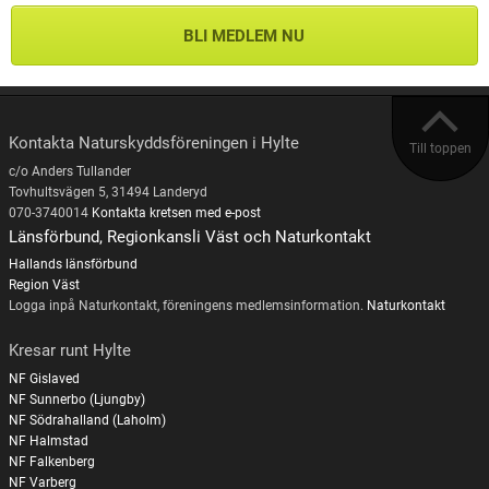
BLI MEDLEM NU
Kontakta Naturskyddsföreningen i Hylte
Till toppen
c/o Anders Tullander
Tovhultsvägen 5, 31494 Landeryd
070-3740014
Kontakta kretsen med e-post
Länsförbund, Regionkansli Väst och Naturkontakt
Hallands länsförbund
Region Väst
Logga inpå Naturkontakt, föreningens medlemsinformation.
Naturkontakt
Kresar runt Hylte
NF Gislaved
NF Sunnerbo (Ljungby)
NF Södrahalland (Laholm)
NF Halmstad
NF Falkenberg
NF Varberg