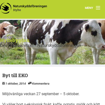
MENY
Hem
Program
Hyltebygden
Om Hylte kretsen
Den lokala kretsen i Naturskyddsföreningen
Skog
Fräsch på riktigt
Byt till EKO
Bra Miljöval Textil
1 oktober, 2014
Kommentera
Bra miljöval mat
Miljövänliga veckan 27 september – 5 oktober.
Miljörätt vatten
Vi väljer bort o-ekologisk frukt, kaffe, potatis, mjölk och kött