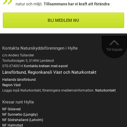
natur och miljö.
Tillsammans har vi kraft att förändra
BLI MEDLEM NU
Kontakta Naturskyddsföreningen i Hylte
Till toppen
c/o Anders Tullander
Tovhultsvägen 5, 31494 Landeryd
070-3740014
Kontakta kretsen med e-post
Länsförbund, Regionkansli Väst och Naturkontakt
Hallands länsförbund
Region Väst
Logga inpå Naturkontakt, föreningens medlemsinformation.
Naturkontakt
Kresar runt Hylte
NF Gislaved
NF Sunnerbo (Ljungby)
NF Södrahalland (Laholm)
NF Halmstad