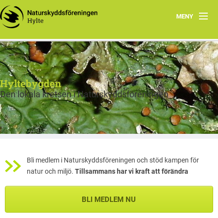
MENY
Hem
Program
Hyltebygden
Om Hylte kretsen
Den lokala kretsen i Naturskyddsföreningen
Skog
Fräsch på riktigt
Bra Miljöval Textil
Bli medlem i Naturskyddsföreningen och stöd kampen för
natur och miljö.
Tillsammans har vi kraft att förändra
Bra miljöval mat
BLI MEDLEM NU
Miljörätt vatten